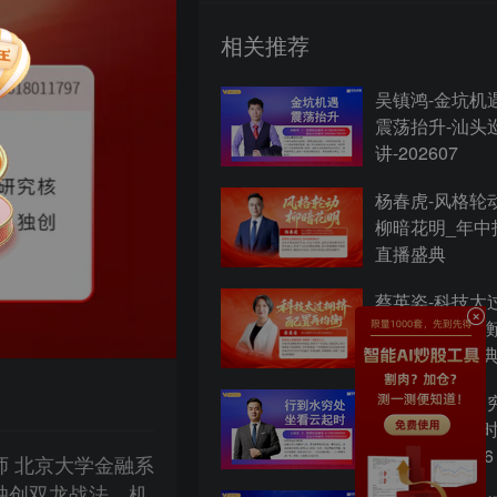
相关推荐
吴镇鸿-金坑机
震荡抬升-汕头
讲-202607
杨春虎-风格轮
柳暗花明_年中
直播盛典
蔡英姿-科技太
挤，配置再均衡
中投资直播盛
王延龙-行到水
处，坐看云起时
州巡讲-202606
架构师 北京大学金融系
独创双龙战法，机