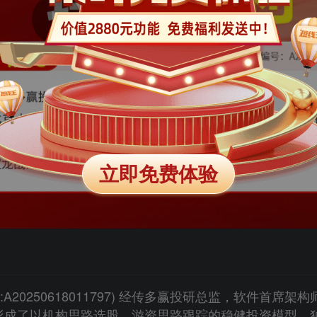
立即免费体验
号:A20250618011797) 经传多赢投研总监，软件首席
形成了以机构思路选股，游资思路跟踪的稳健投资模型。