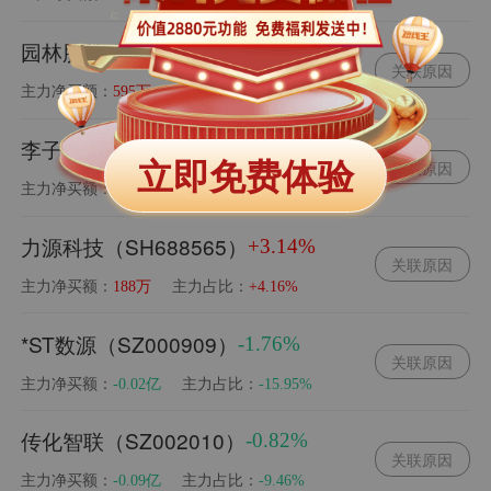
园林股份（SH605303）
+2.41%
关联原因
主力净买额：
主力占比：
595万
+7.60%
李子园（SH605337）
+0.21%
立即免费体验
关联原因
主力净买额：
主力占比：
0.00亿
-0.71%
力源科技（SH688565）
+3.14%
关联原因
主力净买额：
主力占比：
188万
+4.16%
*ST数源（SZ000909）
-1.76%
关联原因
主力净买额：
主力占比：
-0.02亿
-15.95%
传化智联（SZ002010）
-0.82%
关联原因
主力净买额：
主力占比：
-0.09亿
-9.46%