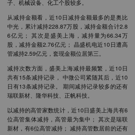
子、机械设备、化工个股较多。
从减持金额看，近10日减持金额最多的是
奥比
中光
，累计减持228.87万股，减持金额合计2.8
6亿元； 其次是
盛美上海
，减持量为66.34万
股，减持金额2.76亿元；
晶盛机电
近10日遭高
管减持2.59亿元，套现金额位居第三。
减持次数方面，
盛美上海
减持最频繁，近10日
共有15条减持记录，
中微公司
紧随其后，近10
日有13条减持记录。 期间减持记录较多的还有
瑞联新材
、
隆华科技
、
正帆科技
。
以减持的高管家数统计，近10日
盛美上海
共有6
位高管集体减持，高管最为集中； 其次是
瑞联
新材
，有6位高管减持； 减持高管数居前的还有