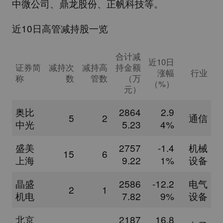
中微公司
、
鼎龙股份
、
正帆科技
等。
近10日高管减持股一览
合计减
近10日
证券简
减持次
减持高
持金额
涨幅
行业
称
数
管数
（万
（%）
元）
奥比
2864
2.9
5
2
通信
中光
5.23
4%
盛美
2757
-1.4
机械
15
6
上海
9.22
1%
设备
晶盛
2586
-12.2
电气
2
1
机电
7.82
9%
设备
北京
2187
16.8