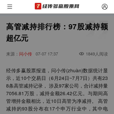
高管减持排行榜：97股减持额
超亿元
来源：
问小传
07-07 17:37
1849人阅读
经传多赢股票报道，问小传(zhuàn)数据统计显
示，近10个交易日（6月24日~7月7日）共有23
8条高管减持记录， 涉及97家公司，合计减持量
7056.81万股，减持金额26.42亿元。与期间高
管增持金额相比，近10日高管为净减持。 高管
减持的93股分布在17个申万行业中，其中电