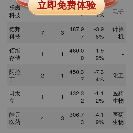
立即免费体验
乐鑫
503.7
-6.1
1
1
电子
科技
4
1%
德邦
487.9
-3.9
计算
7
3
科技
7
6%
机
佰维
460.0
1.9
1
1
-
存储
0
2%
阿拉
450.3
-7.3
2
1
化工
丁
7
4%
司太
432.3
-1.1
医药
1
1
立
2
2%
生物
皓元
306.7
-4.1
医药
4
3
医药
3
9%
生物