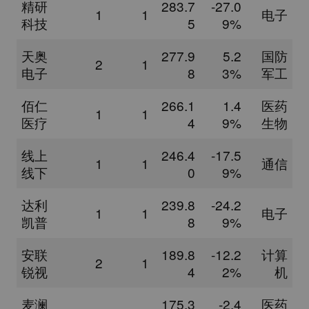
精研
283.7
-27.0
1
1
电子
科技
5
9%
天奥
277.9
5.2
国防
2
1
电子
8
3%
军工
佰仁
266.1
1.4
医药
1
1
医疗
4
9%
生物
线上
246.4
-17.5
1
1
通信
线下
0
9%
达利
239.8
-24.2
1
1
电子
凯普
8
9%
安联
189.8
-12.2
计算
2
1
锐视
4
2%
机
麦澜
175.3
-2.4
医药