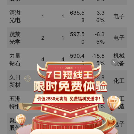
清溢
635.5
3.3
1
1
电子
光电
8
6%
茂莱
597.5
-6.3
2
1
电子
光学
0
5%
力量
590.4
-15.5
机械
4
4
钻石
3
5%
设备
久日
582.3
-13.8
1
1
化工
新材
3
2%
五洲
570.2
22.0
轻工
1
1
特纸
4
3%
制造
聚辰
525.0
28.1
2
2
电子
股份
0
3%