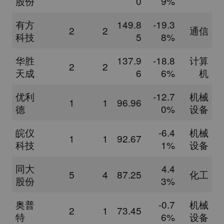
股份
0
9%
有方
149.8
-19.3
2
2
通信
科技
5
8%
华胜
137.9
-18.8
计算
2
2
天成
6
6%
机
优利
-12.7
机械
1
1
96.96
德
0%
设备
皖仪
-6.4
机械
1
1
92.67
科技
1%
设备
同大
4.4
5
4
87.25
化工
股份
3%
奥普
-0.7
机械
2
1
73.45
特
6%
设备