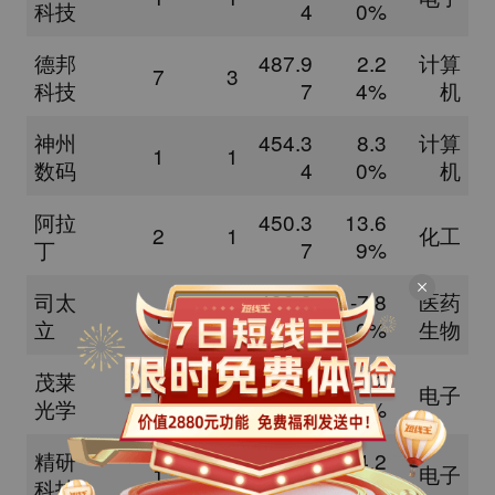
科技
4
0%
德邦
487.9
2.2
计算
7
3
科技
7
4%
机
神州
454.3
8.3
计算
1
1
数码
4
0%
机
阿拉
450.3
13.6
2
1
化工
丁
7
9%
司太
432.3
-7.8
医药
1
1
立
2
0%
生物
茂莱
307.5
-0.2
1
1
电子
光学
0
8%
精研
283.7
-24.2
1
1
电子
科技
5
1%