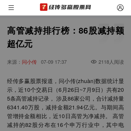
高管减持排行榜：86股减持额
超亿元
来源：
问小传
07-09 17:37
2118人阅读
经传多赢股票报道，问小传(zhuàn)数据统计显
示，近10个交易日（6月26日~7月9日）共有20
5条高管减持记录， 涉及86家公司，合计减持量
6341.40万股，减持金额21.94亿元。与期间高
管增持金额相比，近10日高管为净减持。 高管
减持的82股分布在16个申万行业中，其中电