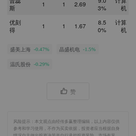
普蕊
9.0
计算
1
1
2.69
斯
3%
机
优刻
8.5
计算
1
1
1.67
得
0%
机
盛美上海
晶盛机电
-0.47%
-1.5%
温氏股份
-0.29%
赞
风险提示：本文观点由经传多赢整理编辑，以上内容仅供
参考和学习使用，不作为买卖依据，投资者应当根据自身
情况自主做出投资决策并自行承担投资风险。市场有风