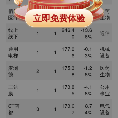
佰仁
266.1
12.9
医药
1
1
立即免费体验
医疗
4
1%
生物
线上
246.4
-13.6
1
1
通信
线下
0
6%
通用
177.0
-0.1
机械
1
1
电梯
6
3%
设备
麦澜
175.3
-1.2
医药
2
1
德
8
8%
生物
三达
173.8
-4.1
公用
1
1
膜
5
8%
事业
ST南
173.6
8.7
电气
3
1
都
7
4%
设备