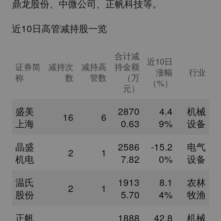
鼎龙股份
、
中微公司
、
正帆科技
等。
近10日高管减持股一览
合计减
近10日
证券简
减持次
减持高
持金额
涨幅
行业
称
数
管数
（万
（%）
元）
盛美
2870
4.4
机械
16
6
上海
0.63
9%
设备
晶盛
2586
-15.2
电气
2
1
机电
7.82
0%
设备
温氏
1913
8.1
农林
2
1
股份
5.70
4%
牧渔
正帆
1888
42.8
机械