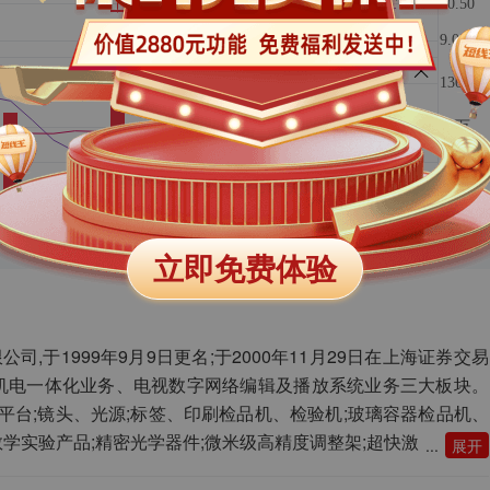
立即免费体验
司,于1999年9月9日更名;于2000年11月29日在上海证券交易
机电一体化业务、电视数字网络编辑及播放系统业务三大板块。
平台;镜头、光源;标签、印刷检品机、检验机;玻璃容器检品机、
教学实验产品;精密光学器件;微米级高精度调整架;超快激
展开
模型平台;大观视频云平台;SDI/IP播出系统等。