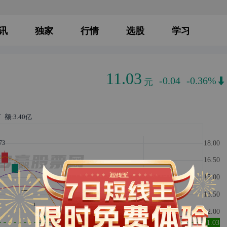
讯
独家
行情
选股
学习
11.03
元
-0.04
-0.36%