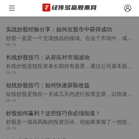
实战炒股经验分享：如何在股市中获得成功
炒股一直是一个充满挑战的领域。在这个市场中，成功者和失败者之间的差距非常明显。本文将分享一些实战炒股的经验，帮助读者在股市中获得成功。
06-19
长线炒股技巧：从容应对市场波动
长线炒股是指投资者长期持有股票，通过公司基本面和行业前景的分析来决定买入或持有股票。长线炒股需要投资者具备一定的耐心和长远眼光，同时也需要对市场进行深入的研究和分析，以应对市场的波动。本文将分享一些长线炒股的技巧，帮助投资者更好地应对市场的风险。
06-19
短线炒股技巧：如何快速获取收益
短线炒股是指在一天或几天内进行股票交易，以快速获取收益。本文将介绍一些短线炒股的技巧，帮助您在股市中取得更好的成果。
06-19
炒股如何赢利？这些技巧你必须知道！
炒股是一项高风险的投资活动，但如果掌握了一些技巧，就可以让赢利变得更加容易。本文将介绍几个关键点，帮助你在炒股中获得更多的利润。
06-19