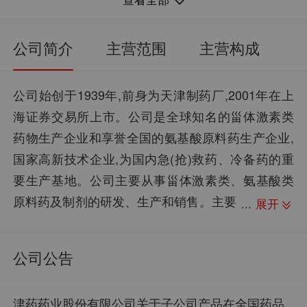
2.79
0.46%
每股净资产：
净资产收益率：
64.53亿
-76.07%
流通市值：
归母净利润同比：
公司简介
主营范围
主营构成
0.29
41.97%
每股资本公积金：
销售毛利率：
8.53万
56.35亿
股东户数：
资产总计：
公司始创于1939年,前身为天津制药厂,2001年在上
海证券交易所上市。公司是全球知名的甾体激素类
1.15
2.51%
每股未分配利润：
销售净利率：
药物生产企业和享誉全国的氨基酸原料药生产企业,
--
17.24亿
股权质押：
负债合计：
国家高新技术企业,为国内急(抢)救药、冷备药的重
-0.11
30.59%
每股现金流：
资产负债率：
要生产基地。公司主要从事甾体激素类、氨基酸类
原料药及制剂的研发、生产和销售。主要
展开
产品包括地塞米松系列、泼尼松系列、甲泼尼龙系
列、倍他米松系列、氨基酸、注射剂、软膏剂、乳
公司公告
膏剂、硬胶囊剂、丸剂、冻干粉针剂、吸入制剂、
片剂等。公司荣誉:国家认定的高新技术企业和全国
津药药业股份有限公司关于子公司产品在全国药品