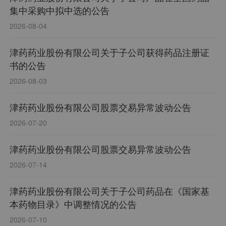
甾体激素行业协会会长单位、是国内较早获得皮质
集中采购中拟中选的公告
激素类原料药GMP证书和天津市首批全部通过国家
2026-08-04
GMP认证的原料药及制剂生产企业、“天津经济技术
开发区2019年度百强企业”、“天津市著名商标”、“天
津药药业股份有限公司关于子公司获得药品注册证
津市重点培育和发展出口品牌”、国家高新技术企
书的公告
业、天津市企业技术中心、天津市技术领先型企
2026-08-03
业、天津市企业重点实验室、国家专利优秀奖、天
津药药业股份有限公司股票交易异常波动公告
津市科学技术进步奖特等奖、天津市先进级智能工
2026-07-20
厂、天津市绿色工厂、“2025中国制药工业TOP101”
等荣誉。
津药药业股份有限公司股票交易异常波动公告
2026-07-14
津药药业股份有限公司关于子公司药品在《国家基
本药物目录》中调整情况的公告
2026-07-10