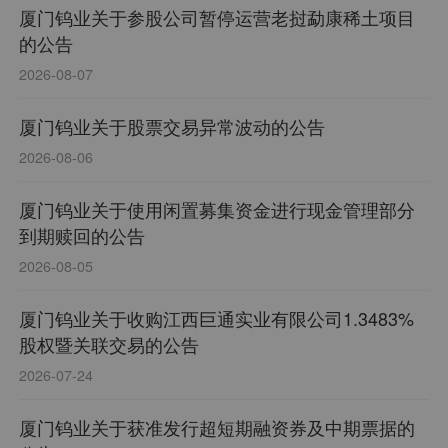
厦门钨业关于参股公司暂停运营老挝勐康稀土项目
冶钨资源深度开发应用关键技术”荣获国家科技进步
的公告
一等奖。行洛坑“复杂难处理钨矿高效分离关键技术
2026-08-07
及工业化应用”荣获国家科学技术进步奖二等奖。厦
门金鹭“紫钨原位还原法超细硬质合金工业化制造技
厦门钨业关于股票交易异常波动的公告
术”荣获国家科技进步二等奖、金属与矿业行业“最佳
2026-08-06
进步企业”、“国家卫生健康委第四批健康企业建设优
秀案例”、厦门市先进级智能工厂和绿色工厂、“卓越
厦门钨业关于使用闲置募集资金进行现金管理部分
到期赎回的公告
级智能工厂”、“2025福建制造业企业100强”、“厦门
2026-08-05
市先进级智能工厂”等。
厦门钨业关于收购江西巨通实业有限公司1.3483%
股权暨关联交易的公告
2026-07-24
厦门钨业关于获准发行超短期融资券及中期票据的