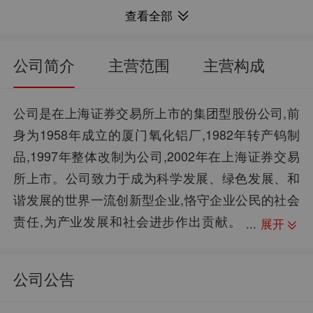
921.28亿
11.07亿
总市值：
归母净利润：
查看全部
11.53
6.24%
每股净资产：
净资产收益率：
901.75亿
189.14%
流通市值：
归母净利润同比：
公司简介
主营范围
主营构成
4.19
21.00%
每股资本公积金：
销售毛利率：
16.19万
639.28亿
股东户数：
资产总计：
公司是在上海证券交易所上市的集团型股份公司,前
身为1958年成立的厦门氧化铝厂,1982年转产钨制
5.73
10.68%
每股未分配利润：
销售净利率：
品,1997年整体改制为公司,2002年在上海证券交易
--
355.55亿
股权质押：
负债合计：
所上市。公司致力于成为科学发展、绿色发展、和
0.77
55.62%
每股现金流：
资产负债率：
谐发展的世界一流创新型企业,恪守企业公民的社会
责任,为产业发展和社会进步作出贡献。
展开
公司专注于钨钼、稀土和能源新材料三大核心业
务。公司主要产品品种有仲钨酸铵、氧化钨、钨
公司公告
粉、碳化钨粉、硬质合金、精密刀具、钨钼丝系列
电光源材料、新能源材料等。企业荣誉:厦门钨业“难