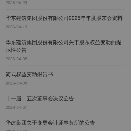
注销第二个限售期部分、第三个限售期全部限制性
2026-04-23
股票的的法律意见书
华东建筑集团股份有限公司2025年年度股东会资料
2026-04-13
华东建筑集团股份有限公司关于股东权益变动的提
示性公告
2026-04-08
简式权益变动报告书
2026-04-08
十一届十五次董事会决议公告
2026-04-07
华建集团关于变更会计师事务所的公告