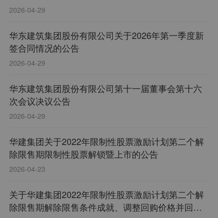
2026-04-29
华东建筑集团股份有限公司关于2026年第一季度新
签合同情况的公告
2026-04-29
华东建筑集团股份有限公司第十一届董事会第十六
次会议决议公告
2026-04-29
华建集团关于2022年限制性股票激励计划第二个解
除限售期限制性股票解锁暨上市的公告
2026-04-23
关于华建集团2022年限制性股票激励计划第二个解
除限售期解除限售条件成就、调整回购价格并回购