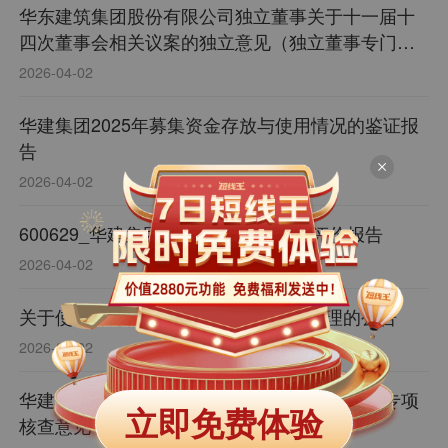
华东建筑集团股份有限公司独立董事关于十一届十
四次董事会相关议案的独立意见（独立董事专门会
议决议）
2026-04-02
华建集团2025年募集资金存放与使用情况的鉴证报
告
2026-04-02
600629_华建集团_2025年_内部控制评价报告
2026-04-02
关于使用部分闲置募集资金进行现金管理的公告
2026-04-02
华建集团2025年度募集资金存放与使用情况的专项
立即免费体验
核查意见