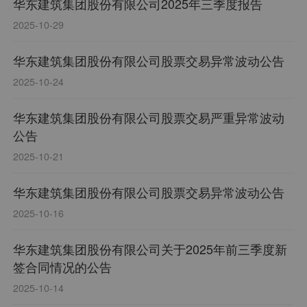
华东建筑集团股份有限公司2025年三季度报告
2025-10-29
华东建筑集团股份有限公司股票交易异常波动公告
2025-10-24
华东建筑集团股份有限公司股票交易严重异常波动
公告
2025-10-21
华东建筑集团股份有限公司股票交易异常波动公告
2025-10-16
华东建筑集团股份有限公司关于2025年前三季度新
签合同情况的公告
2025-10-14