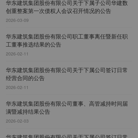
华东建筑集团股份有限公司关于下属子公司华建数
创重整案第一次债权人会议召开情况的公告
2026-03-09
华东建筑集团股份有限公司职工董事离任暨新任职
工董事推选结果的公告
2026-02-11
华东建筑集团股份有限公司关于下属公司签订日常
经营合同的公告
2026-02-11
华东建筑集团股份有限公司董事、高管减持时间届
满暨减持结果公告
2026-02-03
华东建筑集团股份有限公司关于下属公司签订日常