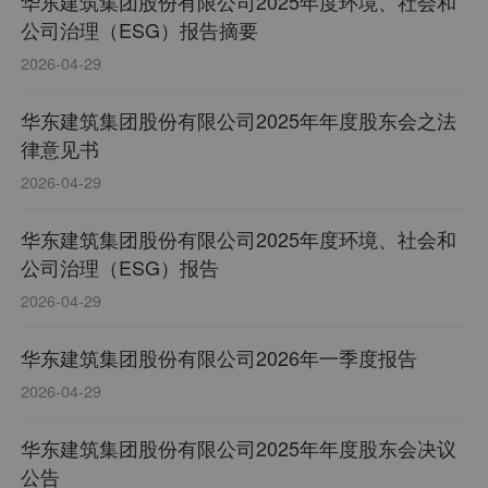
华东建筑集团股份有限公司2025年度环境、社会和
公司治理（ESG）报告摘要
2026-04-29
华东建筑集团股份有限公司2025年年度股东会之法
律意见书
2026-04-29
华东建筑集团股份有限公司2025年度环境、社会和
公司治理（ESG）报告
2026-04-29
华东建筑集团股份有限公司2026年一季度报告
2026-04-29
华东建筑集团股份有限公司2025年年度股东会决议
公告