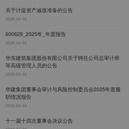
股票的的法律意见书
关于计提资产减值准备的公告
2026-04-02
600629_2025年_年度报告
2026-04-02
华东建筑集团股份有限公司关于聘任公司总审计师
等高级管理人员的公告
2026-04-02
华建集团董事会审计与风险控制委员会2025年度履
职情况报告
2026-04-02
十一届十四次董事会决议公告