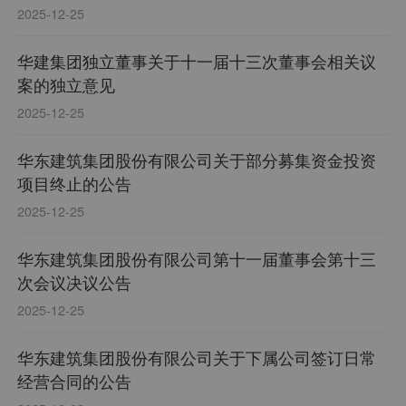
2025-12-25
华建集团独立董事关于十一届十三次董事会相关议
案的独立意见
2025-12-25
华东建筑集团股份有限公司关于部分募集资金投资
项目终止的公告
2025-12-25
华东建筑集团股份有限公司第十一届董事会第十三
次会议决议公告
2025-12-25
华东建筑集团股份有限公司关于下属公司签订日常
经营合同的公告