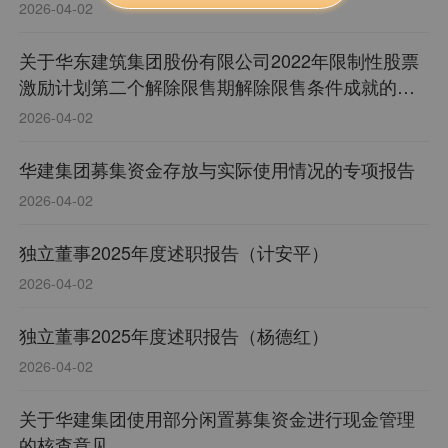
2026-04-02
关于华东建筑集团股份有限公司2022年限制性股票
激励计划第二个解除限售期解除限售条件成就的公
告
2026-04-02
华建集团募集资金存放与实际使用情况的专项报告
2026-04-02
独立董事2025年度述职报告（计安平）
2026-04-02
独立董事2025年度述职报告（杨德红）
2026-04-02
关于华建集团使用部分闲置募集资金进行现金管理
的核查意见