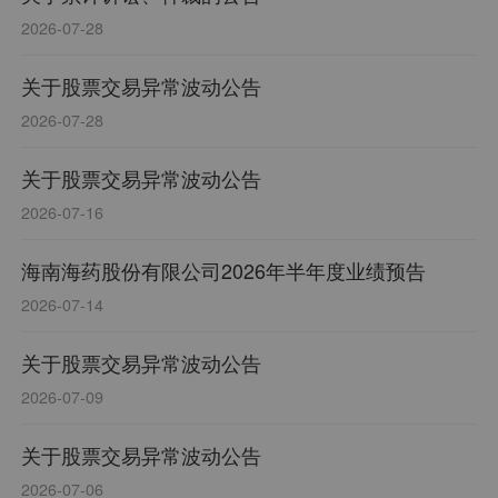
克洛颗粒、头孢克洛干混悬剂、注射用头孢美唑
2026-07-28
钠、肠胃康系列、枫蓼肠胃康口服液、枫蓼肠胃康
分散片、聚乙二醇4000散、富马酸伏诺拉生片、醋
关于股票交易异常波动公告
氨己酸锌胶囊、原料药及其中间体系列、地氯雷他
2026-07-28
定口服溶液、注射用维生素C、小柴胡颗粒、利奈唑
胺片等。企业荣誉:海南省高新技术企业;副会长单
关于股票交易异常波动公告
位;海南工业企业50强;纳税十强企业等。
2026-07-16
海南海药股份有限公司2026年半年度业绩预告
2026-07-14
关于股票交易异常波动公告
2026-07-09
关于股票交易异常波动公告
2026-07-06