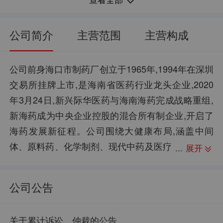
0.00
-179.16%
每股净资产：
净资产收益率：
77.67亿
-11.83%
流通市值：
归母净利润同比：
公司简介
主营范围
主营构成
2.15
24.86%
每股资本公积金：
销售毛利率：
11.29万
57.89亿
股东户数：
资产总计：
公司前身海口市制药厂创立于1965年,1994年在深圳
交易所挂牌上市,是海南省医药行业龙头企业,2020
-3.19
-48.52%
每股未分配利润：
销售净利率：
年3月24日,新兴际华医药与海南海药完成战略重组,
--
57.51亿
股权质押：
负债合计：
新海药成为中央企业控股的混合所有制企业,开启了
0.10
99.35%
每股现金流：
资产负债率：
海药发展新征程。公司围绕大健康布局,涵盖中间
体、原料药、化学制剂、现代中药及医疗
展开
服务等领域,目前以药品研发、生产和销售为主。公
司产品有注射用头孢西丁钠、注射用头孢唑肟钠、
公司公告
注射用美罗培南、注射用氨曲南、注射用头孢呋辛
钠、注射用头孢曲松钠、盐酸米诺环素胶囊、头孢
关于累计诉讼、仲裁的公告