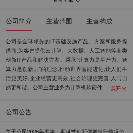
15.19
2.75%
每股净资产：
净资产收益率：
1143.98亿
30.74%
流通市值：
归母净利润同比：
公司简介
主营范围
主营构成
4.53
6.64%
每股资本公积金：
销售毛利率：
33万
844.89亿
股东户数：
资产总计：
公司是全球领先的IT基础设施产品、方案和服务提
供商,为客户提供云计算、大数据、人工智能等各类
9.17
1.71%
每股未分配利润：
销售净利率：
创新IT产品和解决方案。秉承“计算力是生产力、智
--
618.55亿
股权质押：
负债合计：
算力是创新力”的理念,推动世界智能进化,让人们生
0.29
73.21%
每股现金流：
资产负债率：
活更美好,企业经营更高效,社会治理更完善,人与自
然更和谐。公司主营业务为计算机软硬件
展开
及外围设备制造与销售;互联网设备制造与销售;通信
设备制造与销售;云计算设备制造与销售;信息技术咨
公司公告
询服务;网络技术服务;信息安全设备制造与销售。主
要产品为:计算机软硬件及外围设备,互联网设备,通
关于公司2026年度第二期科技创新债券发行情况公