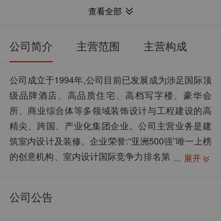
31.63亿
3572.89万
总市值：
归母净利润：
查看全部
4.71
2.49%
每股净资产：
净资产收益率：
29.02亿
45.91%
流通市值：
归母净利润同比：
公司简介
主营范围
主营构成
3.07
37.61%
每股资本公积金：
销售毛利率：
1.64万
26.37亿
股东户数：
资产总计：
公司成立于1994年,公司目前已发展成为涉足国际顶
级品牌酒店、高品质住宅、高档写字楼、豪华会
0.46
9.48%
每股未分配利润：
销售净利率：
所、商业综合体等多领域装饰设计与工程建设的高
--
11.85亿
股权质押：
负债合计：
精尖、跨国、产业化集团企业。公司主营业务是建
-0.39
44.94%
每股现金流：
资产负债率：
筑室内设计及装修。企业荣誉:“亚洲500强”唯一上榜
的创意机构、室内设计国际竞争力排名第
展开
一的品牌、Cheng Chung Design(CCD)获得室内设
计界最高荣誉——“Gold Key Awards(金钥匙奖)”最
公司公告
佳酒店设计奖项在内的200余项顶级国际大奖,包括
德国红点奖、Fx、A’Design、IF、IIDA、A&D奖