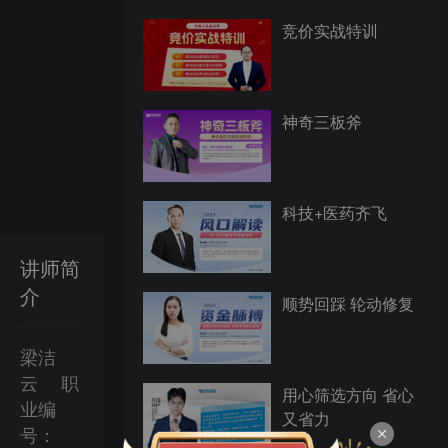
竞价实战特训
神奇三板斧
科技+医药齐飞
讲师简
介
顺势回踩 轮动修复
梁洁
云
职
用心筛选方向 省心
业编
又省力
号：