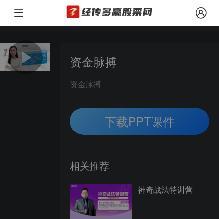
本文观点由经传多赢投资顾问 梁洁云（投顾执业编号：A112061906002
风险提示：
资金脉搏
资金脉搏
下载PPT课件
相关推荐
神奇战法特训营