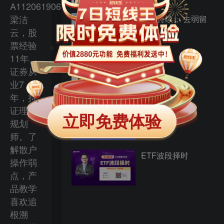
A1120619060027，
梁洁
反弹持续， 去弱留
强
云，股
票经验
11年，
震荡
证券从
业7
年，持
证理财
资金推动论
立即免费体验
规划
师。了
解散户
ETF波段择时
操作弱
点，产
品教学
喜欢追
根溯