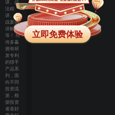
讲、战
法精
讲、实
战案例
讲解等
立即免费体验
等！ 经
传多赢
拥有研
发专利
的猎手
产品系
列，面
向不同
投资流
派，根
据投资
者喜好