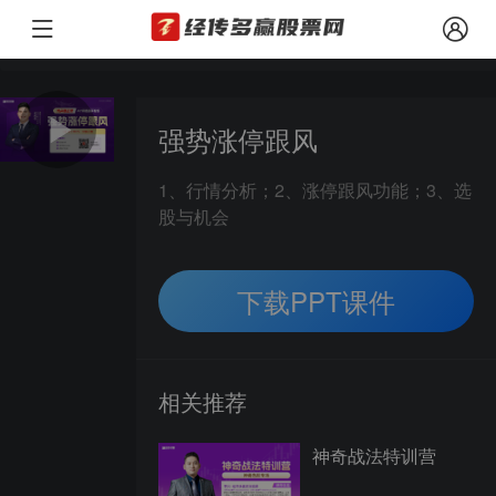
由经传多赢投资顾问 经传多赢猎手专区（投顾执业编号：A1120619100001
风险提示：
强势涨停跟风
1、行情分析；2、涨停跟风功能；3、选
股与机会
下载PPT课件
相关推荐
神奇战法特训营