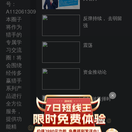
号：
A1120613090012，
反弹持续， 去弱留
本圈子
强
将作为
猎手的
专属学
震荡
习交流
圈！将
会围绕
资金推动论
经传多
赢猎手
系列产
品进行
ETF波段择时
全方位
服务，
提供功
能精