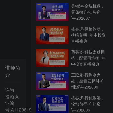
吴镇鸿-金坑机遇，
震荡抬升-汕头巡
讲-202607
杨春虎-风格轮动，
柳暗花明_年中投资
直播盛典
蔡英姿-科技太过拥
挤，配置再均衡_年
中投资直播盛典
讲师简
介
王延龙-行到水穷
处，坐看云起时-广
州巡讲-202606
许为 |
投顾执
杨春虎-行稳致远，
业编
轮动前行-广州巡
号:A1120619060011
讲-202606