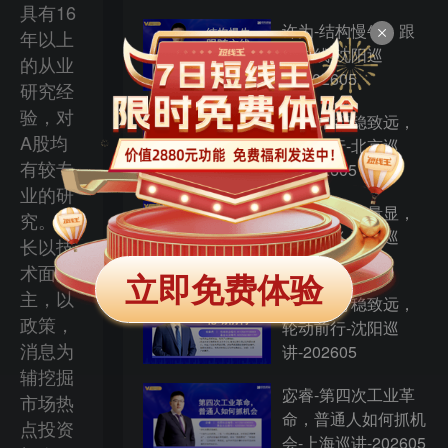
具有16
许为-结构慢牛，跟
年以上
随主线-沈阳巡
的从业
讲-202605
研究经
验，对
杨春虎-行稳致远，
A股均
轮动前行-北京巡
有较专
讲-202605
业的研
吴镇鸿-价值量显，
究。擅
二次腾飞-惠州巡
长以技
讲-202605
术面为
立即免费体验
主，以
杨春虎-行稳致远，
政策，
轮动前行-沈阳巡
消息为
讲-202605
辅挖掘
宓睿-第四次工业革
市场热
命，普通人如何抓机
点投资
会-上海巡讲-202605