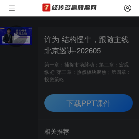
本文观点由经传多赢整理编辑，以上内容仅供参考和学习使用，不作为买卖依据
风险提示：
许为-结构慢牛，跟随主线-
北京巡讲-202605
第一章：捕捉市场脉动；第二章：宏观
纵览‘’第三章：热点板块聚焦；第四章：
投资策略
下载PPT课件
相关推荐