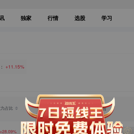
讯
独家
行情
选股
学习
：
+11.15%
主力占比
关联原因
+28.09%
登录后可查看相关原因