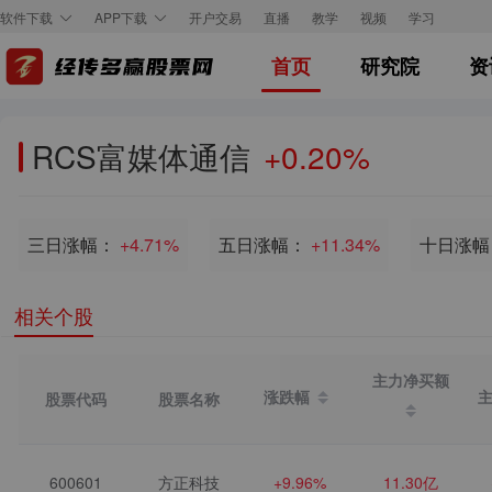
开户交易
直播
教学
视频
学习
软件下载
APP下载
首页
研究院
资
RCS富媒体通信
+0.20%
三日涨幅：
+4.71%
五日涨幅：
+11.34%
十日涨幅
相关个股
主力净买额
涨跌幅
股票代码
股票名称
600601
方正科技
+9.96%
11.30亿