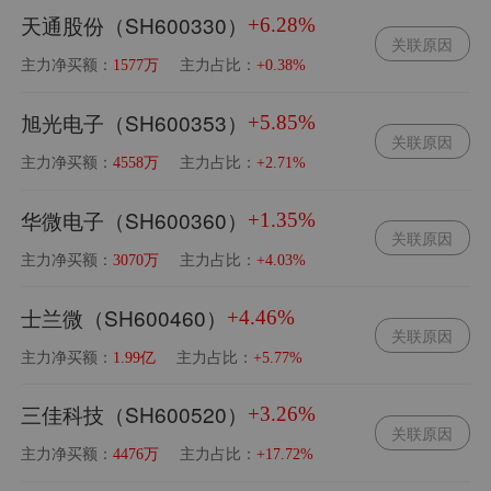
天通股份（SH600330）
+6.28%
关联原因
主力净买额：
主力占比：
1577万
+0.38%
旭光电子（SH600353）
+5.85%
关联原因
主力净买额：
主力占比：
4558万
+2.71%
华微电子（SH600360）
+1.35%
关联原因
主力净买额：
主力占比：
3070万
+4.03%
士兰微（SH600460）
+4.46%
关联原因
主力净买额：
主力占比：
1.99亿
+5.77%
三佳科技（SH600520）
+3.26%
关联原因
主力净买额：
主力占比：
4476万
+17.72%