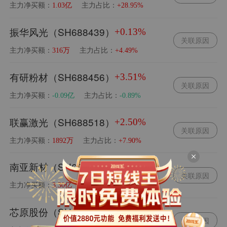
主力净买额：
主力占比：
1.03亿
+28.95%
振华风光（SH688439）
+0.13%
关联原因
主力净买额：
主力占比：
316万
+4.49%
有研粉材（SH688456）
+3.51%
关联原因
主力净买额：
主力占比：
-0.09亿
-0.89%
联赢激光（SH688518）
+2.50%
关联原因
主力净买额：
主力占比：
1892万
+7.90%
南亚新材（SH688519）
+16.53%
关联原因
主力净买额：
主力占比：
3.30亿
+10.25%
芯原股份（SH688521）
+6.14%
关联原因