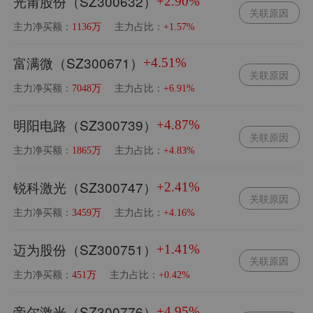
光莆股份（SZ300632）
+2.90%
关联原因
主力净买额：
主力占比：
1136万
+1.57%
富满微（SZ300671）
+4.51%
关联原因
主力净买额：
主力占比：
7048万
+6.91%
明阳电路（SZ300739）
+4.87%
关联原因
主力净买额：
主力占比：
1865万
+4.83%
锐科激光（SZ300747）
+2.41%
关联原因
主力净买额：
主力占比：
3459万
+4.16%
迈为股份（SZ300751）
+1.41%
关联原因
主力净买额：
主力占比：
451万
+0.42%
帝尔激光（SZ300776）
+4.95%