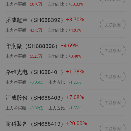
主力净买额：
主力占比：
5870万
+13.33%
骄成超声（SH688392）
+8.30%
关联原因
主力净买额：
主力占比：
4373万
+4.91%
华润微（SH688396）
+4.69%
关联原因
主力净买额：
主力占比：
5525万
+3.40%
路维光电（SH688401）
+1.78%
关联原因
主力净买额：
主力占比：
-0.05亿
-1.26%
汇成股份（SH688403）
+7.08%
关联原因
主力净买额：
主力占比：
-0.32亿
-1.55%
耐科装备（SH688419）
+20.00%
关联原因