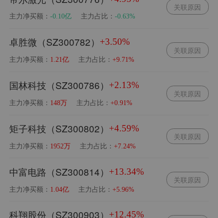
关联原因
主力净买额：
主力占比：
-0.10亿
-0.63%
卓胜微（SZ300782）
+3.50%
关联原因
主力净买额：
主力占比：
1.21亿
+9.71%
国林科技（SZ300786）
+2.13%
关联原因
主力净买额：
主力占比：
148万
+0.91%
矩子科技（SZ300802）
+4.59%
关联原因
主力净买额：
主力占比：
1952万
+7.24%
中富电路（SZ300814）
+13.34%
关联原因
主力净买额：
主力占比：
1.04亿
+5.96%
科翔股份（SZ300903）
+12.45%