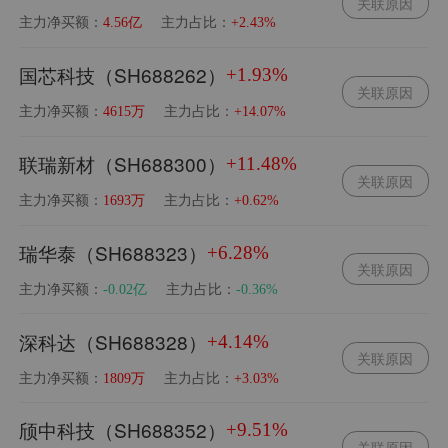
关联原因
主力净买额：
主力占比：
4.56亿
+2.43%
国芯科技（SH688262）
+1.93%
关联原因
主力净买额：
主力占比：
4615万
+14.07%
联瑞新材（SH688300）
+11.48%
关联原因
主力净买额：
主力占比：
1693万
+0.62%
瑞华泰（SH688323）
+6.28%
关联原因
主力净买额：
主力占比：
-0.02亿
-0.36%
深科达（SH688328）
+4.14%
关联原因
主力净买额：
主力占比：
1809万
+3.03%
颀中科技（SH688352）
+9.51%
关联原因