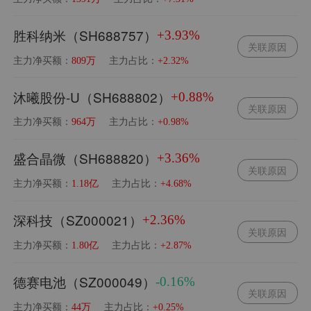
胜科纳米（SH688757）
+3.93%
关联原因
主力净买额：
主力占比：
809万
+2.32%
沐曦股份-U（SH688802）
+0.88%
关联原因
主力净买额：
主力占比：
964万
+0.98%
盛合晶微（SH688820）
+3.36%
关联原因
主力净买额：
主力占比：
1.18亿
+4.68%
深科技（SZ000021）
+2.36%
关联原因
主力净买额：
主力占比：
1.80亿
+2.87%
德赛电池（SZ000049）
-0.16%
关联原因
主力净买额：
主力占比：
44万
+0.25%