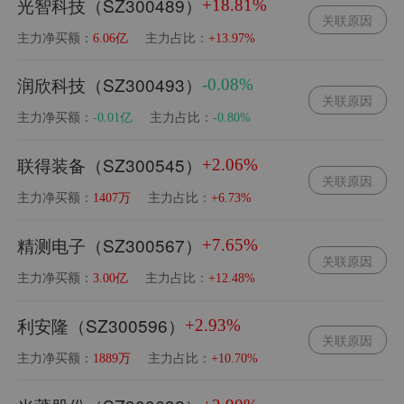
光智科技（SZ300489）
+18.81%
关联原因
主力净买额：
主力占比：
6.06亿
+13.97%
润欣科技（SZ300493）
-0.08%
关联原因
主力净买额：
主力占比：
-0.01亿
-0.80%
联得装备（SZ300545）
+2.06%
关联原因
主力净买额：
主力占比：
1407万
+6.73%
精测电子（SZ300567）
+7.65%
关联原因
主力净买额：
主力占比：
3.00亿
+12.48%
利安隆（SZ300596）
+2.93%
关联原因
主力净买额：
主力占比：
1889万
+10.70%