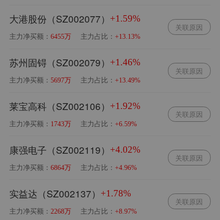
大港股份（SZ002077）
+1.59%
关联原因
主力净买额：
主力占比：
6455万
+13.13%
苏州固锝（SZ002079）
+1.46%
关联原因
主力净买额：
主力占比：
5697万
+13.49%
莱宝高科（SZ002106）
+1.92%
关联原因
主力净买额：
主力占比：
1743万
+6.59%
康强电子（SZ002119）
+4.02%
关联原因
主力净买额：
主力占比：
6864万
+4.96%
实益达（SZ002137）
+1.78%
关联原因
主力净买额：
主力占比：
2268万
+8.97%