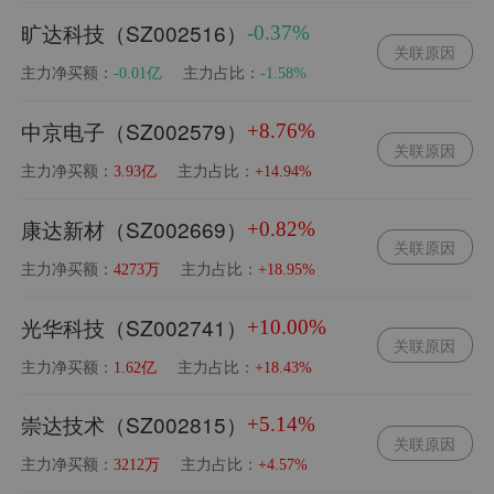
旷达科技（SZ002516）
-0.37%
关联原因
主力净买额：
主力占比：
-0.01亿
-1.58%
中京电子（SZ002579）
+8.76%
关联原因
主力净买额：
主力占比：
3.93亿
+14.94%
康达新材（SZ002669）
+0.82%
关联原因
主力净买额：
主力占比：
4273万
+18.95%
光华科技（SZ002741）
+10.00%
关联原因
主力净买额：
主力占比：
1.62亿
+18.43%
崇达技术（SZ002815）
+5.14%
关联原因
主力净买额：
主力占比：
3212万
+4.57%