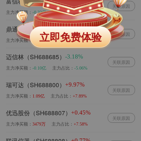
富信科技（SH688662）
+6.55%
关联原因
主力净买额：
主力占比：
-0.22亿
-1.67%
鼎通科技（SH688668）
+2.08%
立即免费体验
关联原因
主力净买额：
主力占比：
-0.05亿
-0.38%
迈信林（SH688685）
-3.18%
关联原因
主力净买额：
主力占比：
-0.10亿
-5.06%
瑞可达（SH688800）
+9.97%
关联原因
主力净买额：
主力占比：
1.09亿
+7.89%
优迅股份（SH688807）
+0.45%
关联原因
主力净买额：
主力占比：
3479万
+7.58%
联讯仪器（SH688808）
+0.77%