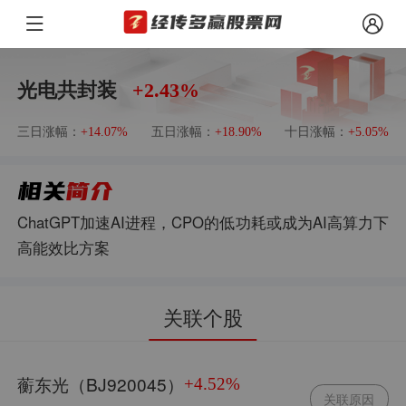
光电共封装
+2.43%
三日涨幅：
五日涨幅：
十日涨幅：
+14.07%
+18.90%
+5.05%
ChatGPT加速AI进程，CPO的低功耗或成为AI高算力下
高能效比方案
关联个股
蘅东光（BJ920045）
+4.52%
关联原因