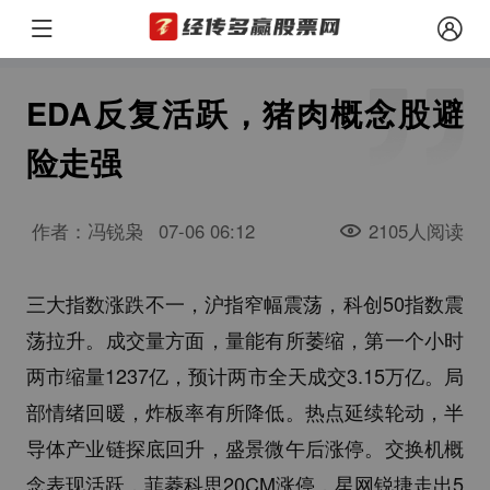
EDA反复活跃，猪肉概念股避
险走强
作者：冯锐枭
07-06 06:12
2105人阅读
三大指数涨跌不一，沪指窄幅震荡，科创50指数震
荡拉升。成交量方面，量能有所萎缩，第一个小时
两市缩量1237亿，预计两市全天成交3.15万亿。局
部情绪回暖，炸板率有所降低。热点延续轮动，半
导体产业链探底回升，盛景微午后涨停。交换机概
念表现活跃，菲菱科思20CM涨停，星网锐捷走出5