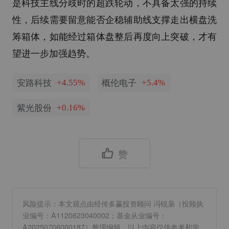
是科技主线分歧时的超跌轮动，不具备太强的持续
性，后续需要留意能否企稳辅助线支撑走出横盘洗
筹箱体，如能经过箱体盘整后再度向上突破，才有
望进一步加强趋势。
安路科技
概伦电子
+4.55%
+5.4%
紫光股份
+0.16%
赞
风险提示：本文观点由经传多赢投资顾问 冯锐枭（投顾执
业编号：A1120623040002；基金从业编号：
A20250706000187）整理编辑，以上内容仅供参考和学