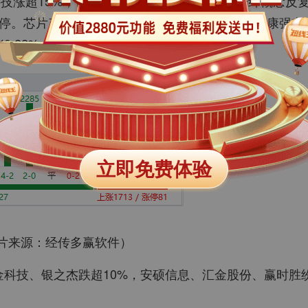
科技涨超15%，创历史新高，青山纸业涨停。光纤概念反
停。芯片产业链表现活跃，华特气体20CM涨停，康强电
22%，深成指涨0.73%，创业板指涨1.65%。
立即免费体验
片来源：经传多赢软件）
科技、银之杰跌超10%，安硕信息、汇金股份、赢时胜