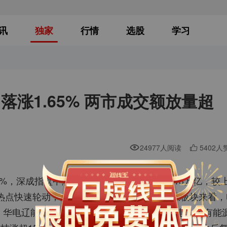
讯
独家
行情
选股
学习
涨1.65% 两市成交额放量超
24977人阅读
5402人
%，深成指盘中涨超2%。沪深两市成交额3.13万亿，较
热点快速轮动，全市场超3700只个股下跌。从板块来看，
、华电辽能涨停。煤炭板块午后走强，郑州煤电、大有能