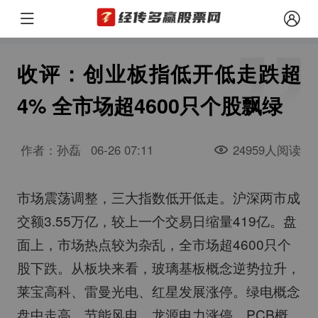
收评：创业板指低开低走跌超
4% 全市场超4600只个股飘绿
作者：孙磊
06-26 07:11
24959人阅读
市场震荡调整，三大指数低开低走。沪深两市成
交额3.55万亿，较上一个交易日缩量419亿。盘
面上，市场热点较为杂乱，全市场超4600只个
股下跌。从板块来看，玻璃基板概念逆势拉升，
莱宝高科、雷曼光电、红星发展涨停。绿电概念
盘中走高，节能风电、龙源电力涨停。PCB概