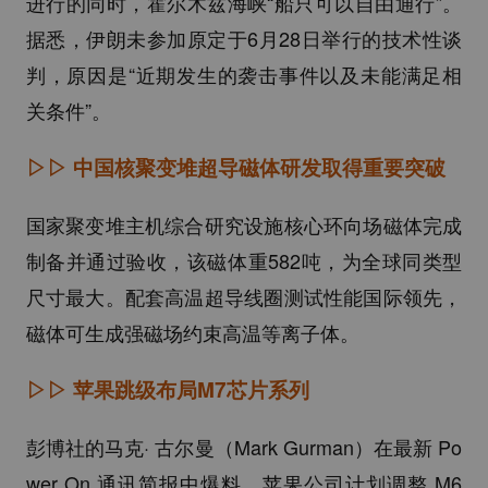
进行的同时，霍尔木兹海峡“船只可以自由通行”。
据悉，伊朗未参加原定于6月28日举行的技术性谈
判，原因是“近期发生的袭击事件以及未能满足相
关条件”。
▷▷
中国核聚变堆超导磁体研发取得重要突破
国家聚变堆主机综合研究设施核心环向场磁体完成
制备并通过验收，该磁体重582吨，为全球同类型
尺寸最大。配套高温超导线圈测试性能国际领先，
磁体可生成强磁场约束高温等离子体。
▷▷
苹果跳级布局M7芯片系列
彭博社的马克· 古尔曼（Mark Gurman）在最新 Po
wer On 通讯简报中爆料，苹果公司计划调整 M6