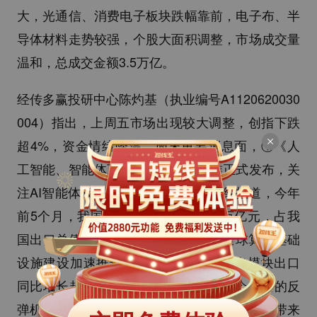
大，光通信、消费电子板块跌幅靠前，电子布、半
导体材料走势较强，个股大面积调整，市场成交量
温和，总成交金额3.5万亿。
经传多赢投研中心陈灼基（执业编号A1120620030
004）指出，上周五市场出现较大调整，创指下跌
超4%，资金情绪降温，周末重要消息面，①《人
工智能、智能体互联》系列国家标准正式发布，关
注AI智能体板块的机会；②据央视财经报道，今年
前5个月，我国机电产品出口额7.58万亿元，占我
国出口总值的比重达到63.6%，随着全球算力基础
设施建设加速推进，有企业800G以上光模块出口
同比增长超过100倍，留意光通信止跌企稳后的反
弹机会；③据外媒报道，为缓解内存芯片涨价带来