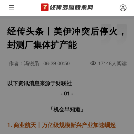
经传头条丨美伊冲突后停火，
封测厂集体扩产能
作者：冯锐枭
06-29 00:50
17148人阅读
以下资讯消息来源于财联社
- 01
-
「机会早知道」
1.
商业航天丨万亿级规模新兴产业加速崛起