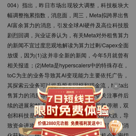
004）指出，昨日市场出现较大调整，科技板块大
幅调整拖累指数，消息面，周三，Meta拟跨界出售
AI富余算力的消息，引发全球AI硬件及高位科技股
剧烈回调，兴业证券认为，有关Meta对外租售算力
的新闻不宜过度悲观地解读为算力过剩/Capex全面
放缓，因为(1)这并非全新的新闻，今年5月就曾有
相关报道；(2)Meta是hyperscalers中的特殊存在，
toC为主的业务导致其AI变现能力主要依托广告，
其探索云业务可以提升股东回报和现金流，Meta出
售算力的消息导致科技板块重挫，密切关注事件后
续的进展和解读。从盘面看，科技个股跌停潮，双
创和科技是市场人气的核心，双创指数的大跌，导
致资金进攻情绪急剧降温，高位科技股需要时间消
化获利盘，低位的医药等板块迎来反弹机会，密切