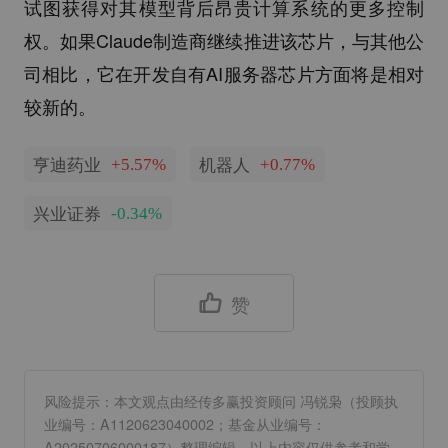
试图获得对其模型背后昂贵计算系统的更多控制
权。如果Claude制造商继续推进该芯片，与其他公
司相比，它在开发自有AI服务器芯片方面将是相对
较新的。
亨迪药业
机器人
+5.57%
+0.77%
兴业证券
-0.34%
赞
风险提示：本文观点由经传多赢投资顾问 冯锐枭（投顾执
业编号：A1120623040002；基金从业编号：
A20250706000187）整理编辑，以上内容仅供参考和学