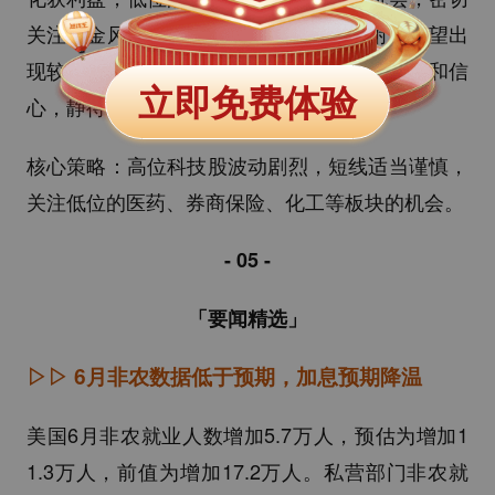
关注资金风格的变化。预计大盘四千点附近有望出
现较强支撑，不以涨喜、不以跌悲，保持耐心和信
立即免费体验
心，静待各大指数的止跌企稳反弹。
核心策略：高位科技股波动剧烈，短线适当谨慎，
关注低位的医药、券商保险、化工等板块的机会。
- 05
-
「要闻精选」
▷▷
6月非农数据低于预期，加息预期降温
美国6月非农就业人数增加5.7万人，预估为增加1
1.3万人，前值为增加17.2万人。私营部门非农就