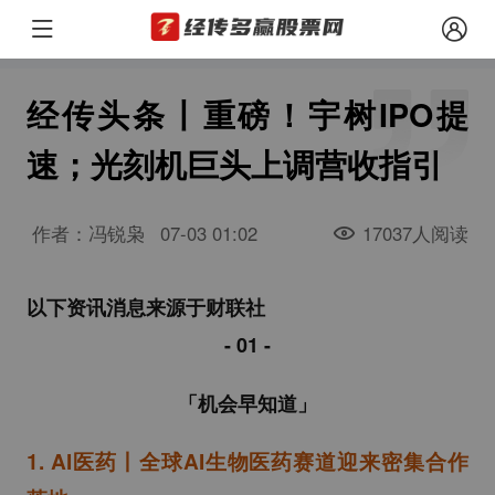
经传头条丨重磅！宇树IPO提
速；光刻机巨头上调营收指引
作者：冯锐枭
07-03 01:02
17037人阅读
以下资讯消息来源于财联社
- 01
-
「机会早知道」
1.
AI医药丨全球AI生物医药赛道迎来密集合作