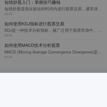
短线炒股入门：掌握技巧赚钱
短线炒股是指在较短的时间内进行股票交易，通常持仓时间不超过一周。与长线投资相比，短线炒股有更高的风险和更快的回报。本文将介绍短线炒股的基本知识和技巧，帮助初学者掌握短线炒股的要领。
02-22
如何使用KDJ指标进行股票交易
KDJ是一种技术分析指标，被广泛用于股票市场中。它可以帮助交易者识别股票价格的趋势和超买/超卖状态，从而指导交易决策。本文将介绍KDJ指标的计算方法和使用技巧，以帮助股票交易者更好地利用该指标进行交易。
02-22
如何使用MACD技术分析股票
MACD (Moving Average Convergence Divergence)是一种广泛使用的技术指标，用于分析股票价格的趋势和动量。本文将介绍如何使用MACD指标来进行技术分析，以及如何将其应用于交易决策中。
02-22
数据加载中...
中国证监会核准的合法投资咨询机构【流水号：000000073797】
©2008-2026 经传多赢股票 广州经传多赢投资咨询有限公司
粤ICP备17022216号-3
粤公网安备44011302000645号
咨询热线: 400-9088-988 投诉专线: 400-9088-988转2号线