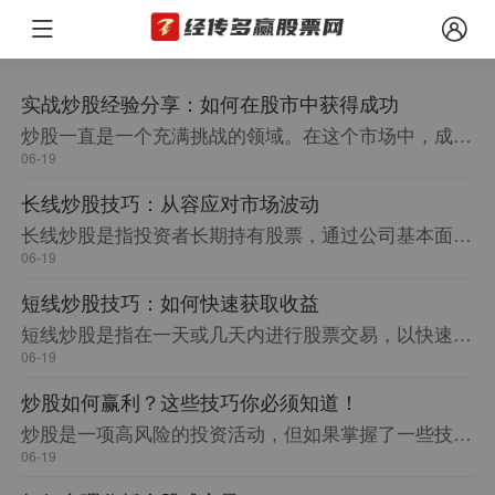
实战炒股经验分享：如何在股市中获得成功
炒股一直是一个充满挑战的领域。在这个市场中，成功者和失败者之间的差距非常明显。本文将分享一些实战炒股的经验，帮助读者在股市中获得成功。
06-19
长线炒股技巧：从容应对市场波动
长线炒股是指投资者长期持有股票，通过公司基本面和行业前景的分析来决定买入或持有股票。长线炒股需要投资者具备一定的耐心和长远眼光，同时也需要对市场进行深入的研究和分析，以应对市场的波动。本文将分享一些长线炒股的技巧，帮助投资者更好地应对市场的风险。
06-19
短线炒股技巧：如何快速获取收益
短线炒股是指在一天或几天内进行股票交易，以快速获取收益。本文将介绍一些短线炒股的技巧，帮助您在股市中取得更好的成果。
06-19
炒股如何赢利？这些技巧你必须知道！
炒股是一项高风险的投资活动，但如果掌握了一些技巧，就可以让赢利变得更加容易。本文将介绍几个关键点，帮助你在炒股中获得更多的利润。
06-19