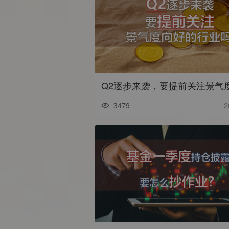
3479
2