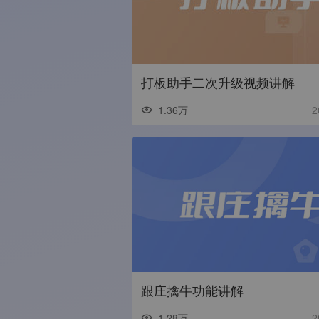
打板助手二次升级视频讲解
1.36万
2
跟庄擒牛功能讲解
1.28万
2