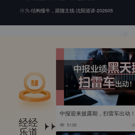
许为-结构慢牛，跟随主线-沈阳巡讲-202605
经经
5138
2
乐道