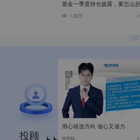
基金一季度持仓披露，要怎么
1.32万
2
用心筛选方向 省心又省力
投顾
张明科
2