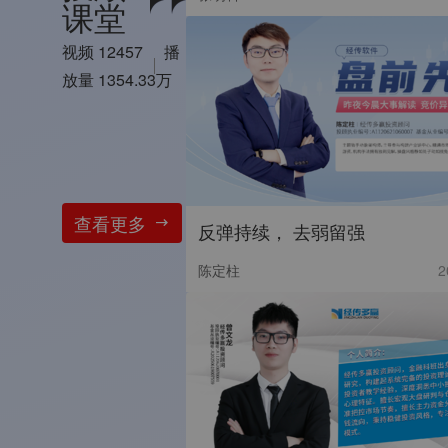
课堂
视频 12457
播
放量 1354.33万
查看更多
反弹持续， 去弱留强
陈定柱
2