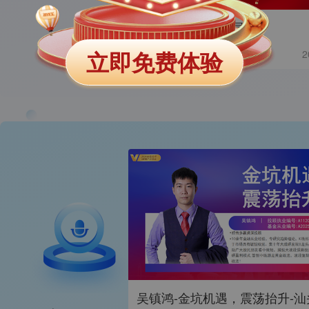
B点回档，低吸布局
立即免费体验
经传多赢短线王
2