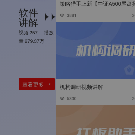
软件
3881
2
讲解
视频 257
播放
量 279.37万
查看更多
机构调研视频讲解
5330
2