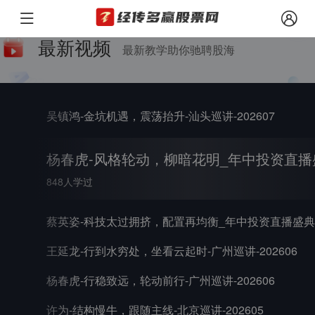
最新视频
最新教学助你驰聘股海
吴镇鸿-金坑机遇，震荡抬升-汕头巡讲-202607
杨春虎-风格轮动，柳暗花明_年中投资直播盛典
蔡英姿-科技太过拥挤，配置再均衡_年中
723人学过
王延龙-行到水穷处，坐看云起时-广州巡讲-202606
杨春虎-行稳致远，轮动前行-广州巡讲-202606
许为-结构慢牛，跟随主线-北京巡讲-202605