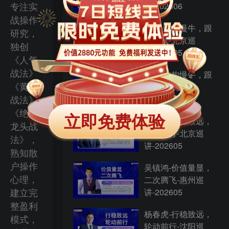
专注实
讲-202606
战操作
许为-结构慢牛，跟
研究，
随主线-北京巡
独创
讲-202605
《人气
战法》
许为-结构慢牛，跟
《黄金
随主线-沈阳巡
战法》
讲-202605
《绝对
立即免费体验
杨春虎-行稳致远，
龙头战
轮动前行-北京巡
法》，
讲-202605
熟知散
户操作
吴镇鸿-价值量显，
心理，
二次腾飞-惠州巡
建立完
讲-202605
整盈利
杨春虎-行稳致远，
模式，
轮动前行-沈阳巡