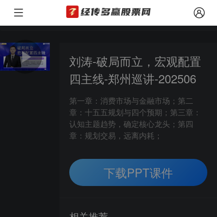
本文观点由经传多赢整理编辑，以上内容仅供参考和学习使用，不作为买卖依据，
风险提示：
刘涛-破局而立，宏观配置
四主线-郑州巡讲-202506
第一章：消费市场与金融市场；第二
章：十五五规划与四个预期；第三章：
认知主题趋势，确定核心龙头；第四
章：规划交易，远离内耗；
下载PPT课件
相关推荐