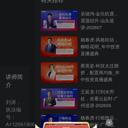
吴镇鸿-金坑机遇，
震荡抬升-汕头巡
讲-202607
杨春虎-风格轮动，
柳暗花明_年中投资
直播盛典
蔡英姿-科技太过拥
挤，配置再均衡_年
讲师简
中投资直播盛典
介
王延龙-行到水穷
处，坐看云起时-广
刘涛，
州巡讲-202606
执业编
号：
杨春虎-行稳致远，
A1120619060024；
轮动前行-广州巡