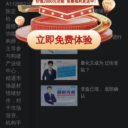
A1120621060007，
陈定
科技重新强势
柱，主
题猎手
功能架
立即免费体验
反弹总在犹豫中进行
构师，
主导参
与构建
产业链
量化又成为 过街老
鼠？
中心，
精通市
场题材
变盘已现， 底部确
情绪炒
认
作，对
于市场
游资、
机构手