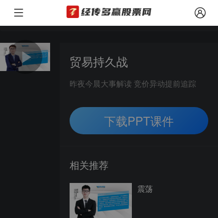
本文观点由经传多赢投资顾问 陈定柱（投顾执业编号：A112062106000
风险提示：
贸易持久战
昨夜今晨大事解读 竞价异动提前追踪
下载PPT课件
相关推荐
震荡