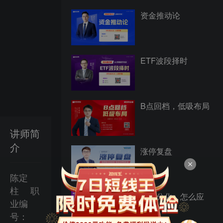
资金推动论
ETF波段择时
B点回档，低吸布局
讲师简
介
涨停复盘
陈定
柱
职
震荡分化，怎么应
业编
对？
号：