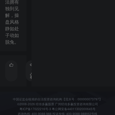
法拥有
独到见
解，操
盘风格
静如处
子动如
脱兔。
520
分
人观
享
看过
中国证监会核准的合法投资咨询机构【流水号：000000073797】
©2008-2026 经传多赢股票 广州经传多赢投资咨询有限公司
粤ICP备17022216号-3
粤公网安备44011302000645号
咨询热线: 400-9088-988 投诉专线: 400-9088-988转2号线