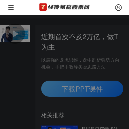
本文观点由经传多赢投资顾问 张明科（投顾执业编号：A1120619100001；
风险提示：
近期首次不及2万亿，做T
为主
以最强的龙虎思维，盘中剖析强势方向
机会，手把手教导买卖思路方法
下载PPT课件
相关推荐
超强风口双紫战法