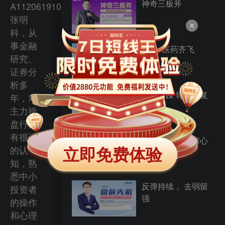
神奇三板斧
A1120619100001，
张明
科，从
事金融
科技+医药齐飞
研究、
证券分
析多
顺势回踩 轮动修复
年，对
主力操
盘行为
有很强
用心筛选方向 省心
立即免费体验
的认
又省力
知，熟
悉中小
反弹持续， 去弱留
投资者
强
的操作
和心理