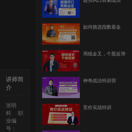
如何挑选指数基金
周线金叉，个股反弹
讲师简
神奇战法特训营
介
张明
竞价实战特训
科
职
业编
号：