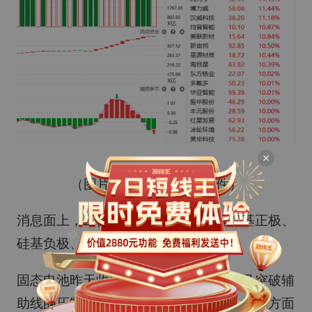
（图片来源：经传多赢软件）
消息面上，工信部表示，将加大富锂锰基正极、
硅基负极、固态电解质等材料攻关。
固态电池昨天收出金针探底形态，今天又突破辅
助线的压制，捕捞季节收出金叉状态，指标方面