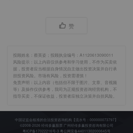
赞
投顾姓名：蔡英姿；投顾执业编号：A1120613090011
风险提示：以上内容仅供参考和学习使用，不作为买卖依
据，投资者应当根据自身情况自主做出投资决策并自行承
担投资风险。市场有风险，投资需谨慎！
免责声明：以上内容（包括但不限于图片、文章、音视频
等）及操作仅供参考，我司为正规投资咨询经营机构，不
指导买卖，不保证收益，投资者应独立决策并自担风险。
中国证监会核准的合法投资咨询机构【流水号：000000073797】
©2008-2026 经传多赢股票 广州经传多赢投资咨询有限公司
粤ICP备17022216号-3
粤公网安备44011302000645号