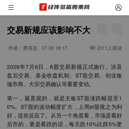
交易新规应该影响不大
作者：蔡英姿
07-05 18:17
2311人阅读
2026年7月6日，A股交易新规正式施行。涉及
盘后交易、基金收盘机制、ST股交易、创业板
做市商、大宗交易确认等重要变动。
第一，最直观的，就是主板ST股涨跌幅提至1
0%。ST股的波动幅度扩大，上周st股视之为利
好，提前反应了。从另一个角度看，市场是看好
后市的，要是看跌的话，每天跌10%比跌5%更