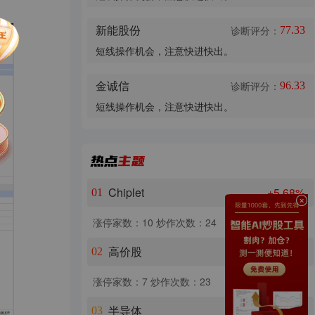
新能股份
诊断评分：
77.33
短线操作机会，注意快进快出。
金诚信
诊断评分：
96.33
短线操作机会，注意快进快出。
Chiplet
+5.68%
01
涨停家数：10
炒作次数：24
高价股
+5.10%
02
涨停家数：7
炒作次数：23
半导体
+4.95%
03